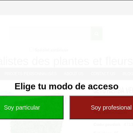
Spécial extérieur
listes des plantes et fleurs 
PROJETS PERSONNALISÉS
ABOUT US
CONTACT US
BLO
Elige tu modo de acceso
SETO HIERBA V
...
Plus d'information
Code produit
: 471