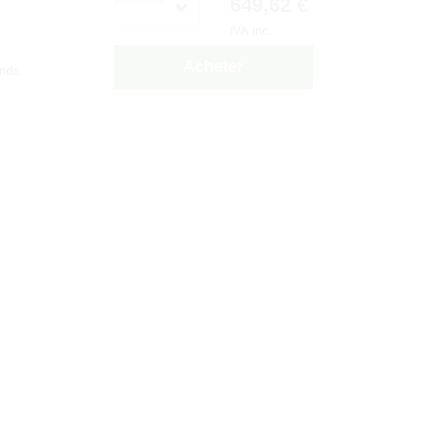
649,62 €
IVA inc.
Acheter
ande