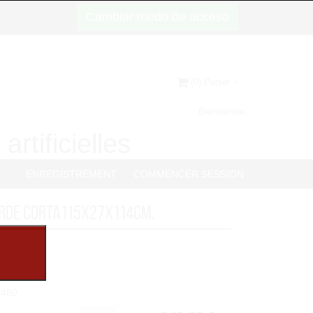
Cambiar modo de acceso
(0) Panier
Bienvenue
artificielles
G
ENREGISTREMENT
COMMENCER SESSION
ERDE CORTA115x27x114cm.
3480