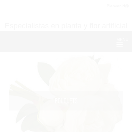
Bienvenid@
Especialistas en planta y flor artificial
MENU
Nave
BOUQUETS