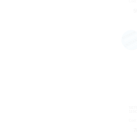
Cod:
5
SETO
115
Cod:
7