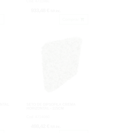
Cod: 4711980.
933,48 €
IVA inc.
Comprar
ONTAL
SETO DE GIPSOFILA CREMA
HORIZONTAL - 115CM
Cod: 4714080.
498,42 €
IVA inc.