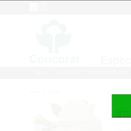
Especi
INICIO
CATÁLOGO
ESPECIAL EXTERIOR
Inicio
Setos
Seto
BOUQUETS
Con nue