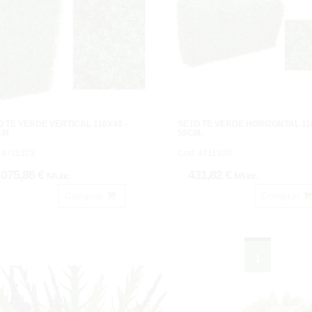
 TE VERDE VERTICAL 116X40 -
SETO TE VERDE HORIZONTAL 116
CM
58CM.
 4711323.
Cod: 4711320.
.075,86 €
431,82 €
IVA inc.
IVA inc.
Comprar
Comprar
1