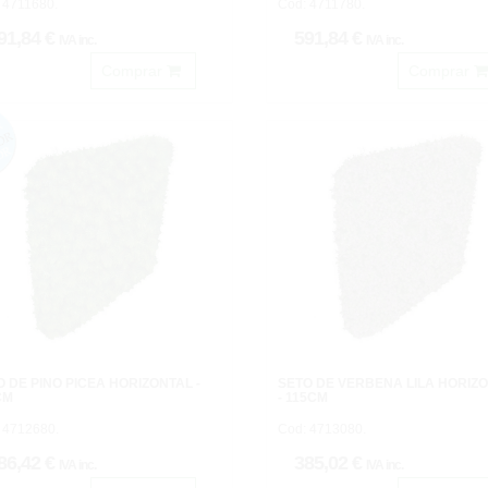
 4711680.
Cod: 4711780.
91,84 €
591,84 €
IVA inc.
IVA inc.
Comprar
Comprar
 DE PINO PICEA HORIZONTAL -
SETO DE VERBENA LILA HORIZ
CM
- 115CM
 4712680.
Cod: 4713080.
86,42 €
385,02 €
IVA inc.
IVA inc.