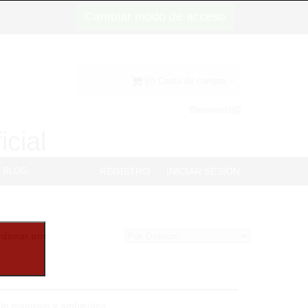
Cambiar modo de acceso
(0) Cesta de compra
Bienvenid@
icial
BLOG
REGISTRO
INICIAR SESIÓN
rdenar por:
n de espacios y ambientes.