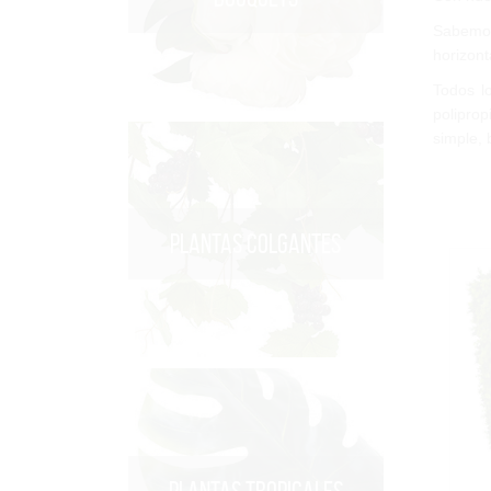
Sabemos 
horizont
Todos l
poliprop
simple,
PLANTAS COLGANTES