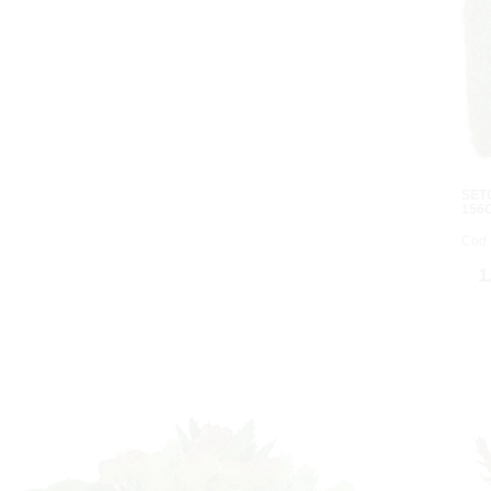
SETO
156
Cod:
1