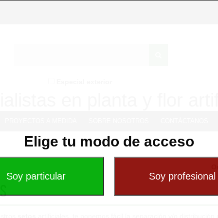
Especial exterior
alistas en planta y flor artif
PROYECTOS A MEDIDA
SOBRE NOSOTROS
CONTÁCTANOS
Elige tu modo de acceso
O
s
stros
setos
artificiales, te ponemos fácil la separación y/o distribució