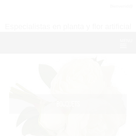
Bienvenid@
Especialistas en planta y flor artificial
MENU
Nave
BOUQUETS