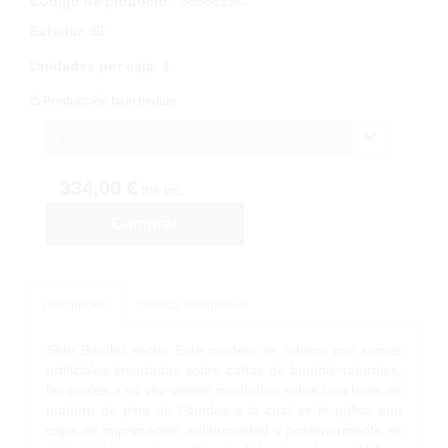
Código de producto
: 3658819C
Exterior
:
Sí
Unidades por caja
:
1
Producción bajo pedido
1
334,00 €
IVA inc.
Comprar
Descripción
Solicitar Información
Seto Bambú recto. Este modelo se fabrica con ramas
artificiales insertadas sobre cañas de bambú naturales,
las cuales a su vez vienen montadas sobre una base de
madera de pino de Flandes a la cual se le aplica una
capa de imprimación antihumedad y posteriormente se