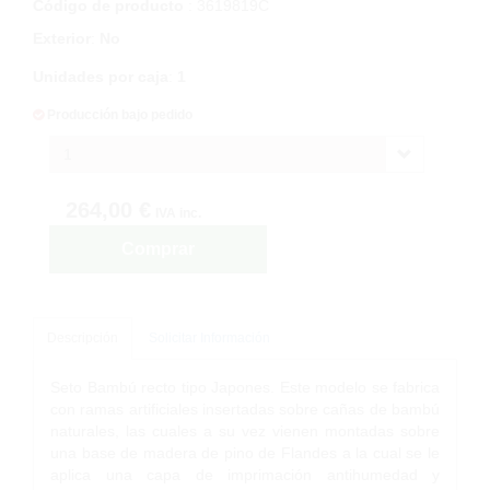
Código de producto
: 3619819C
Exterior
:
No
Unidades por caja
:
1
Producción bajo pedido
1
264,00 €
IVA inc.
Comprar
Descripción
Solicitar Información
Seto Bambú recto tipo Japones. Este modelo se fabrica
con ramas artificiales insertadas sobre cañas de bambú
naturales, las cuales a su vez vienen montadas sobre
una base de madera de pino de Flandes a la cual se le
aplica una capa de imprimación antihumedad y