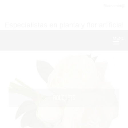
Bienvenid@
Especialistas en planta y flor artificial
MENU
Nave
BOUQUETS