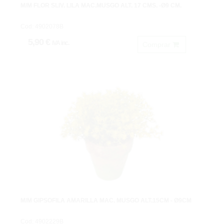
M/M FLOR SLIV. LILA MAC.MUSGO ALT. 17 CMS. -Ø9 CM.
Cod: 4902078B
5,90 €
IVA inc.
Comprar
M/M GIPSÓFILA AMARILLA MAC. MUSGO ALT.15CM - Ø9CM
Cod: 4902229B