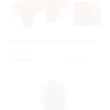
M/M SPRINGERI NARANJA MAC. MUSGO ALT.18CM - Ø9CM
Cod: 4902153A
6,56 €
IVA inc.
Comprar