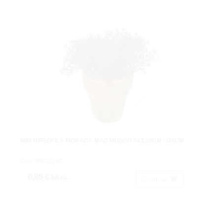
M/M GIPSOFILA MORADA MAC.MUSGO ALT.15CM - Ø9CM
Cod: 4902229C
6,85 €
IVA inc.
Comprar