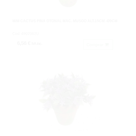
M/M CACTUS PIÑA OTOÑAL MAC. MUSGO ALT.15CM -Ø9CM
Cod: 4902062U
6,56 €
IVA inc.
Comprar