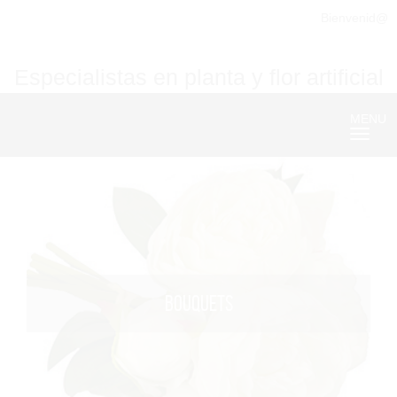
Bienvenid@
Especialistas en planta y flor artificial
MENU
Nave
BOUQUETS