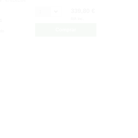
o
: 4781615N
339,80 €
1
IVA inc.
1
Comprar
ido