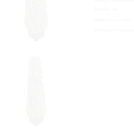
Código de product
Exterior
:
No
Unidades por caja
:
Producción bajo ped