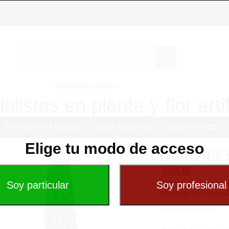
Especial exterior
alistas en planta y flor artif
PROYECTOS A MEDIDA
SOBRE NOSOTROS
CONTÁCTANOS
Elige tu modo de acceso
Pirámide Flor 
150cm
Pirámide Flor sil.cr
Más Información