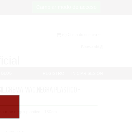
Cambiar modo de acceso
(0) Cesta de compra
Bienvenid@
icial
BLOG
REGISTRO
INICIAR SESIÓN
sil.crema mac.negra plastico -
ema mac.negra plastico - 150cm...