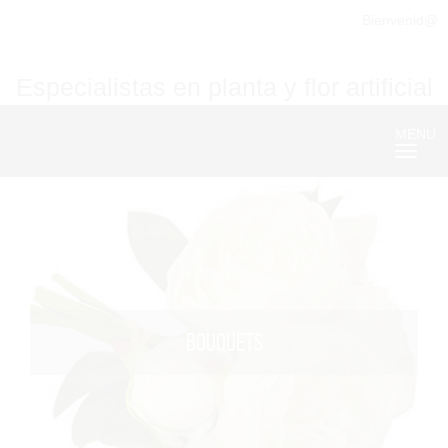
Bienvenid@
Especialistas en planta y flor artificial
MENU
Nave
BOUQUETS