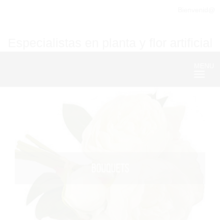
Bienvenid@
Especialistas en planta y flor artificial
MENU
Nave
BOUQUETS