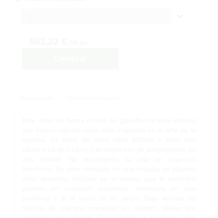
1
563,22 €
IVA inc.
Comprar
Descripción
Solicitar Información
Este árbol de forma cónica de gipsófila naranja artificial
con tronco natural recto, está inspirado en el arte de la
topiaria. La base del cono mide Ø53cm y tiene una
altura total de 210cm. Las hojas son de polipropileno de
alta calidad. Se recomienda su uso en espacios
interiores. Se sirve montado en una maceta de plástico
color antracita, incluida en el precio, que le permitirá
ponerlo en cualquier superficie, enterrarla en una
jardinera o el el suelo de un jardín. Este artículo se
fabrica de manera artesanal en nuestro atelier por
personal especializado. El resultado, un producto único