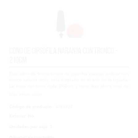
Cono de Gipsófila Naranja con tronco -
210cm
Este árbol de forma cónica de gipsófila naranja artificial con
tronco natural recto, está inspirado en el arte de la topiaria.
La base del cono mide Ø53cm y tiene una altura total de
210cm. Las hojas...
Más Información
Código de producto
: 4783924
Exterior
:
No
Unidades por caja
:
1
Producción bajo pedido