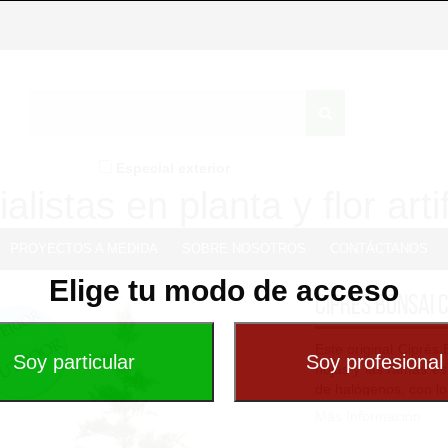
Especial exterior
alistas en planta y flor artif
PROYECTOS A MEDIDA
SOBRE NOSOTROS
CONTÁCTANOS
Elige tu modo de acceso
Cipres Bonsai 
Este original Ciprés
hojas y las ramas est
de halógenos, con lo 
Más Información