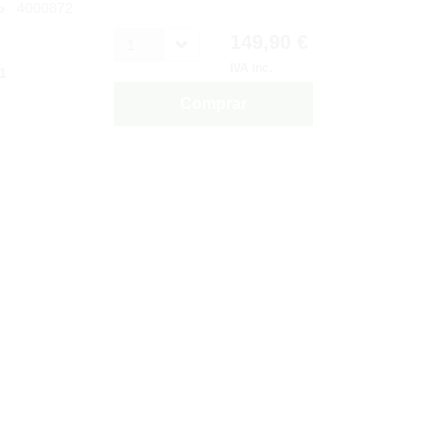
o
: 4000872
149,90 €
1
IVA inc.
1
Comprar