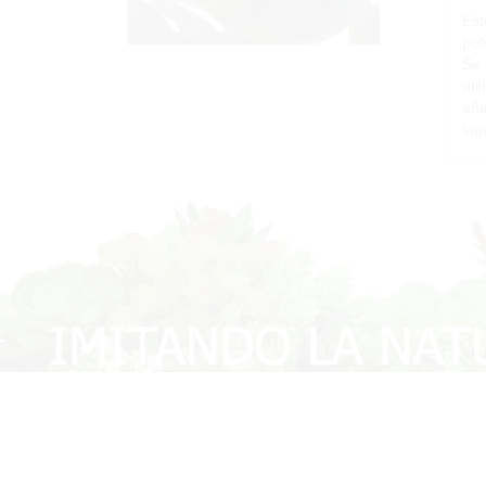
Est
pol
Se 
uti
aña
lug