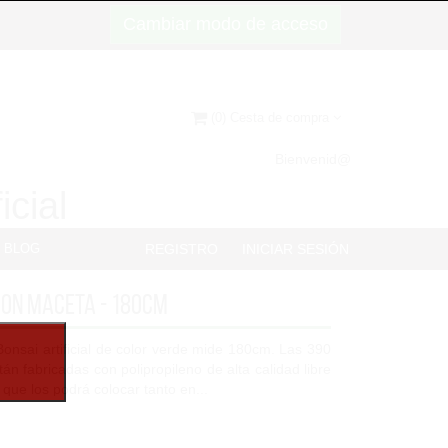
Cambiar modo de acceso
(0) Cesta de compra
Bienvenid@
icial
BLOG
REGISTRO
INICIAR SESIÓN
con maceta - 180cm
 Bonsai artificial de color verde mide 180cm. Las 390
án fabricadas con polipropileno de alta calidad libre
que los podrá colocar tanto en...