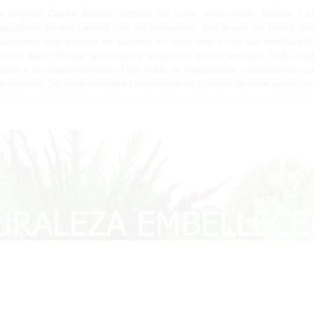
e original Ciprés Bonsai artificial de color verde mide 180cm. L
ipropileno de alta calidad libre de halógenos, con lo que los podrá col
suminitra con maceta de plástico en color negro con las medidas Ø
lícelos para decorar interiores y exteriores como terrazas, halls, s
dido a su establecimiento. Deje volar su imaginación y encontrará m
ar favorito. Se sirve montada con maceta de plástico de color antracita.