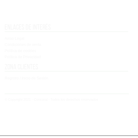
Enlaces de interés
Aviso Legal
Condiciones de venta
Política de cookies
Política de Privacidad
Zona clientes
Registro / Inicio de Sesión
© Copyright 2021 - Concoral - Todos los derechos reservados