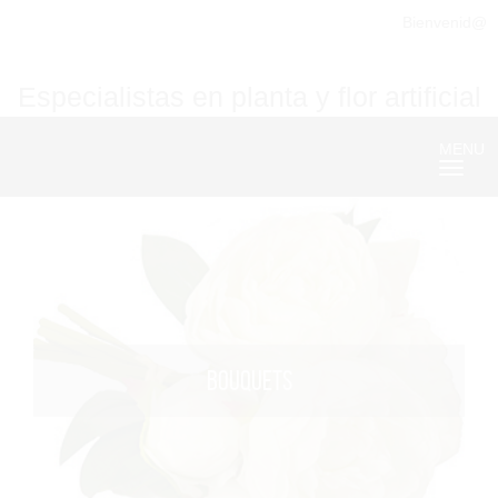
Bienvenid@
Especialistas en planta y flor artificial
MENU
Nave
BOUQUETS