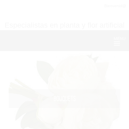
Bienvenid@
Especialistas en planta y flor artificial
MENU
Nave
BOUQUETS