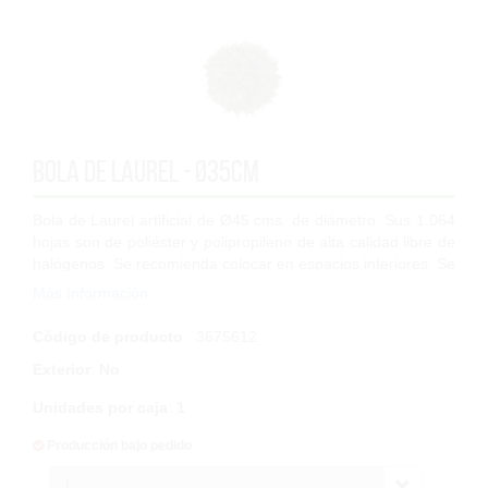
Bola de laurel - Ø35cm
Bola de Laurel artificial de Ø45 cms. de diámetro. Sus 1.064
hojas son de poliéster y polipropileno de alta calidad libre de
halógenos. Se recomienda colocar en espacios interiores. Se
pueden colgar...
Más Información
Código de producto
: 3675612
Exterior
:
No
Unidades por caja
:
1
Producción bajo pedido
1