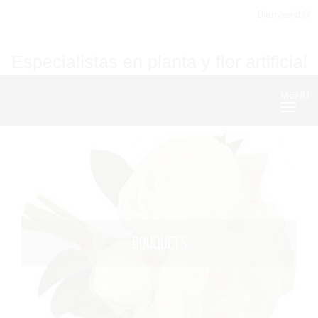
Bienvenid@
Especialistas en planta y flor artificial
MENU
Nave
BOUQUETS