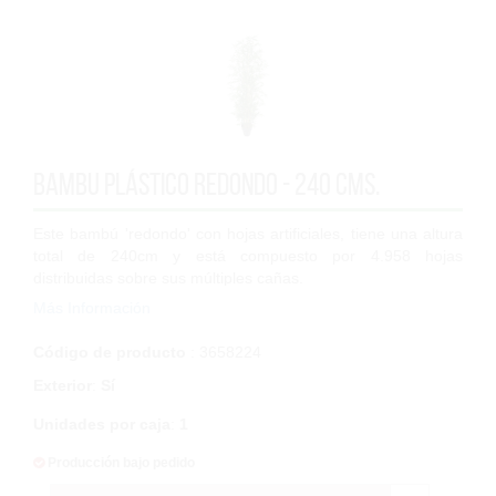
Bambu plástico redondo - 240 cms.
Este bambú 'redondo' con hojas artificiales, tiene una altura
total de 240cm y está compuesto por 4.958 hojas
distribuidas sobre sus múltiples cañas.
Más Información
Sus hojas de plástico presentan una forma...
Código de producto
: 3658224
Exterior
:
Sí
Unidades por caja
:
1
Producción bajo pedido