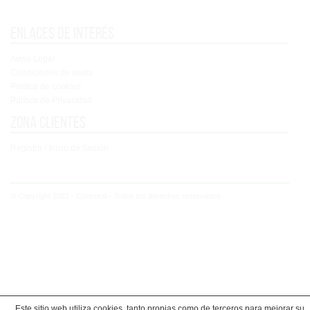
Enlaces de interés
Aviso Legal
Condiciones de venta
Política de cookies
Política de Privacidad
Zona clientes
Registro / Inicio de Sesión
© Copyright 2021 - Concoral - Todos los derechos reservados
Este sitio web utiliza cookies, tanto propias como de terceros para mejorar su