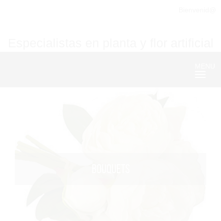
Bienvenid@
Especialistas en planta y flor artificial
MENU
Nave
BOUQUETS