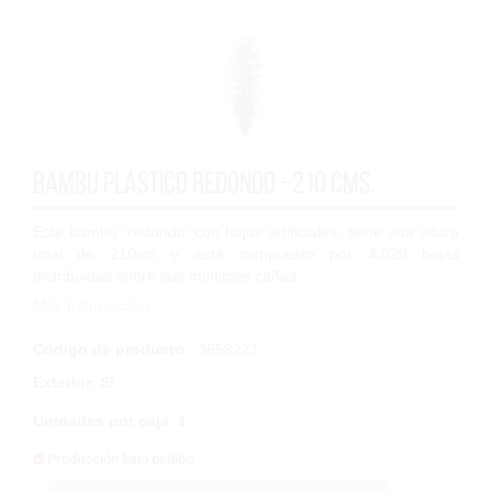
Bambu plástico redondo - 210 cms.
Este bambú 'redondo' con hojas artificiales, tiene una altura
total de 210cm y está compuesto por 4.020 hojas
distribuidas sobre sus múltiples cañas.
Más Información
Sus hojas de plástico presentan una forma...
Código de producto
: 3658221
Exterior
:
Sí
Unidades por caja
:
1
Producción bajo pedido