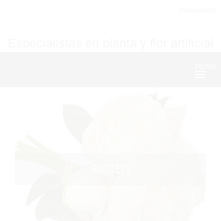
Bienvenid@
Especialistas en planta y flor artificial
MENU
Nave
BOUQUETS