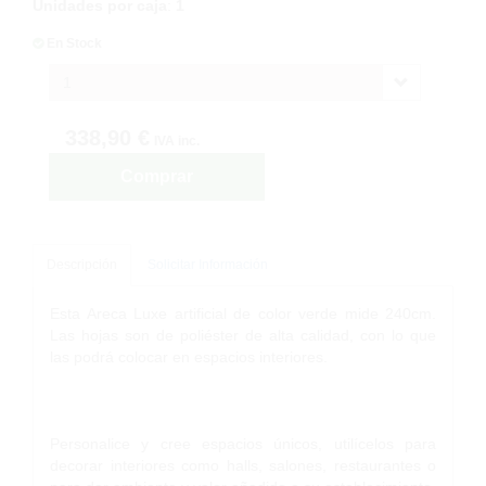
Unidades por caja
:
1
En Stock
1
338,90 €
IVA inc.
Comprar
Descripción
Solicitar Información
Esta Areca Luxe artificial de color verde mide 240cm.
Las hojas son de poliéster de alta calidad, con lo que
las podrá colocar en espacios interiores.
Personalice y cree espacios únicos, utilícelos para
decorar interiores como halls, salones, restaurantes o