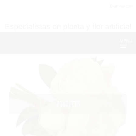
Bienvenid@
Especialistas en planta y flor artificial
MENU
Nave
BOUQUETS