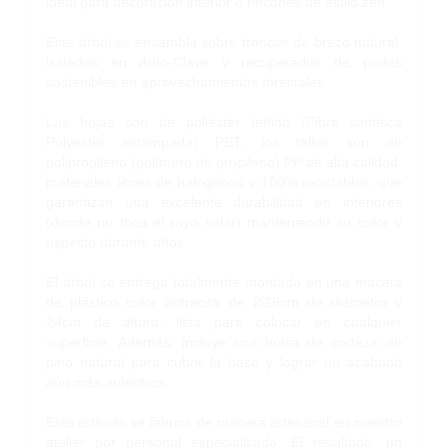
ideal para decoración interior o rincones de estilo zen.
Este árbol se ensambla sobre troncos de brezo natural,
tratados en Auto-Clave y recuperados de podas
sostenibles en aprovechamientos forestales.
Las hojas son de poliéster teñido (Fibra sintética
Polyester estampada) PET, los tallos son de
polipropileno (polímero de propileno) PP de alta calidad,
materiales libres de halógenos y 100% reciclables, que
garantizan una excelente durabilidad en interiores
(donde no toca el rayo solar) manteniendo su color y
aspecto durante años.
El árbol se entrega totalmente montado en una maceta
de plástico color antracita de Ø26cm de diámetro y
24cm de altura, lista para colocar en cualquier
superficie. Además, incluye una bolsa de corteza de
pino natural para cubrir la base y lograr un acabado
aún más auténtico.
Este artículo se fabrica de manera artesanal en nuestro
atelier por personal especializado. El resultado, un