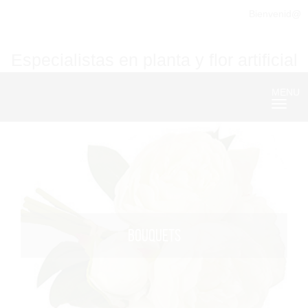
Bienvenid@
Especialistas en planta y flor artificial
MENU
Nave
BOUQUETS