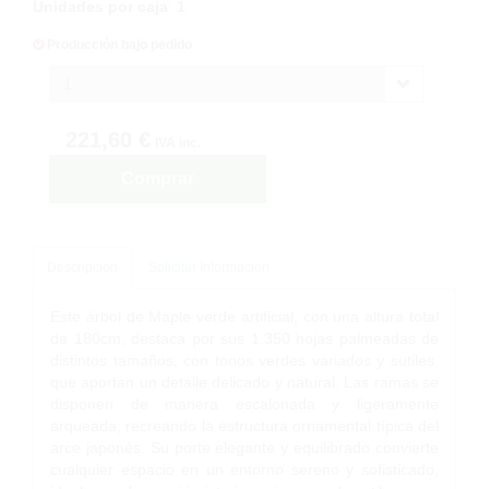
Unidades por caja
:
1
Producción bajo pedido
1
221,60 €
IVA inc.
Comprar
Descripción
Solicitar Información
Este árbol de Maple verde artificial, con una altura total
de 180cm, destaca por sus 1.350 hojas palmeadas de
distintos tamaños, con tonos verdes variados y sutiles,
que aportan un detalle delicado y natural. Las ramas se
disponen de manera escalonada y ligeramente
arqueada, recreando la estructura ornamental típica del
arce japonés. Su porte elegante y equilibrado convierte
cualquier espacio en un entorno sereno y sofisticado,