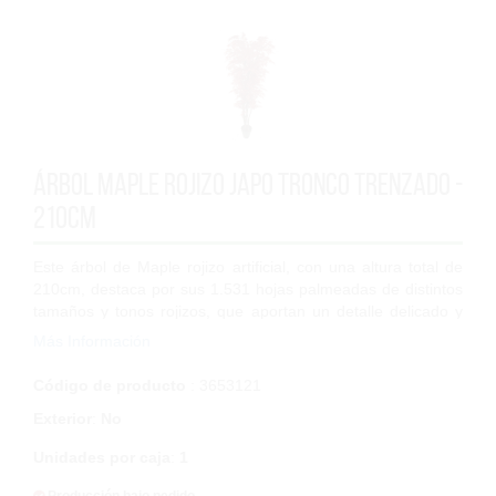
Árbol Maple Rojizo Japo tronco trenzado -
210cm
Este árbol de Maple rojizo artificial, con una altura total de
210cm, destaca por sus 1.531 hojas palmeadas de distintos
tamaños y tonos rojizos, que aportan un detalle delicado y
natural. Las ramas s...
Más Información
Código de producto
: 3653121
Exterior
:
No
Unidades por caja
:
1
Producción bajo pedido