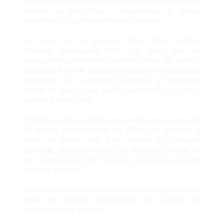
Este árbol se ensambla sobre troncos de brezo natural,
tratados en Auto-Clave y recuperados de podas
sostenibles en aprovechamientos forestales.
Las hojas son de poliéster teñido (Fibra sintética
Polyester estampada) PET, los tallos son de
polipropileno (polímero de propileno) PP de alta calidad,
materiales libres de halógenos y 100% reciclables, que
garantizan una excelente durabilidad en interiores
(donde no toca el rayo solar) manteniendo su color y
aspecto durante años.
El árbol se entrega totalmente montado en una maceta
de plástico color antracita de Ø26cm de diámetro y
24cm de altura, lista para colocar en cualquier
superficie. Además, incluye una bolsa de corteza de
pino natural para cubrir la base y lograr un acabado
aún más auténtico.
Este artículo se fabrica de manera artesanal en nuestro
atelier por personal especializado. El resultado, un
producto único y exclusivo.