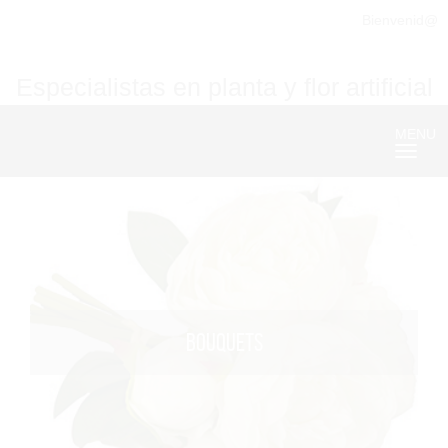
Bienvenid@
Especialistas en planta y flor artificial
MENU
Nave
BOUQUETS