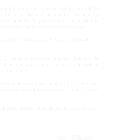
estaca por sus 1.350 hojas palmeadas de distintos
 Las ramas se disponen de manera escalonada y
 arce japonés. Su porte elegante y equilibrado
decoración interior o rincones de estilo zen.
uto-Clave y recuperados de podas sostenibles en
PET, los tallos son de polipropileno (polímero de
clables, que garantizan una excelente durabilidad
o durante años.
antracita de Ø26cm de diámetro y 24cm de altura,
orteza de pino natural para cubrir la base y lograr
nal especializado. El resultado, un producto único