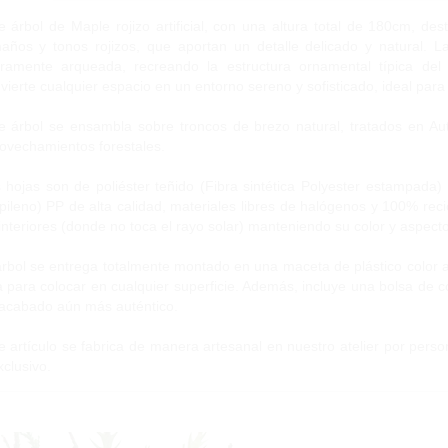
e árbol de Maple rojizo artificial, con una altura total de 180cm, d
años y tonos rojizos, que aportan un detalle delicado y natural.
eramente arqueada, recreando la estructura ornamental típica del
vierte cualquier espacio en un entorno sereno y sofisticado, ideal para 
e árbol se ensambla sobre troncos de brezo natural, tratados en A
ovechamientos forestales.
 hojas son de poliéster teñido (Fibra sintética Polyester estampada) 
pileno) PP de alta calidad, materiales libres de halógenos y 100% reci
interiores (donde no toca el rayo solar) manteniendo su color y aspect
árbol se entrega totalmente montado en una maceta de plástico color 
ta para colocar en cualquier superficie. Además, incluye una bolsa de c
acabado aún más auténtico.
e artículo se fabrica de manera artesanal en nuestro atelier por perso
xclusivo.