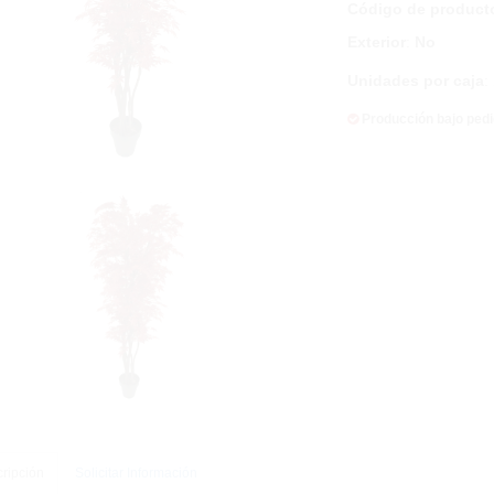
Código de product
Exterior
:
No
Unidades por caja
:
Producción bajo ped
ripción
Solicitar Información