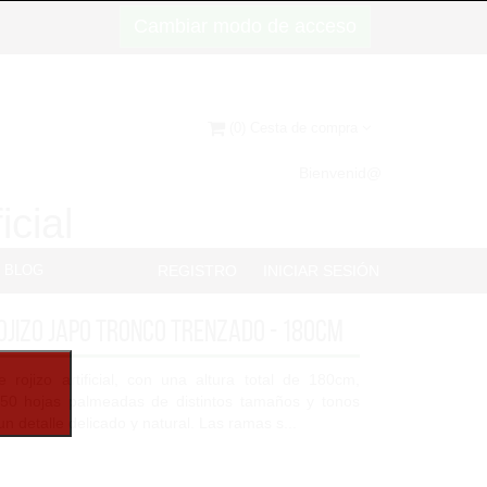
Cambiar modo de acceso
(0) Cesta de compra
Bienvenid@
icial
BLOG
REGISTRO
INICIAR SESIÓN
ojizo Japo tronco trenzado - 180cm
 rojizo artificial, con una altura total de 180cm,
350 hojas palmeadas de distintos tamaños y tonos
un detalle delicado y natural. Las ramas s...