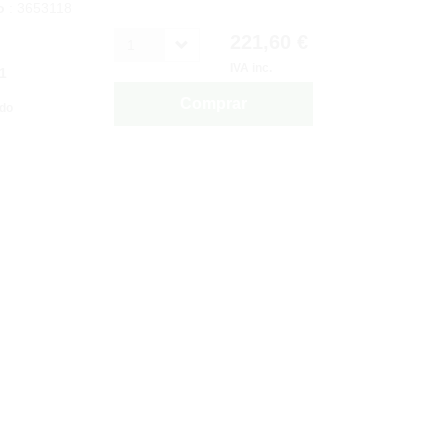
o
: 3653118
221,60 €
1
IVA inc.
1
Comprar
ido