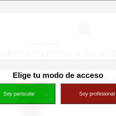
Especial exterior
alistas en planta y flor artif
PROYECTOS A MEDIDA
SOBRE NOSOTROS
CONTÁCTANOS
Elige tu modo de acceso
Árbol Maple R
Este árbol de Maple
destaca por sus 1.
rojizos, que aportan 
Más Información