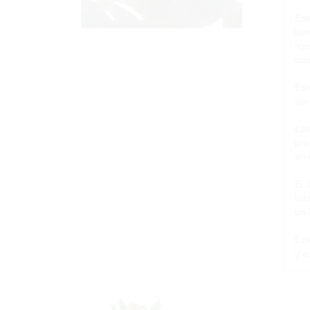
Est
tam
lig
con
Est
apr
Las
pro
en 
El 
lis
un 
Est
y e