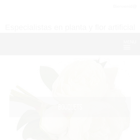
Bienvenid@
Especialistas en planta y flor artificial
MENU
Nave
BOUQUETS