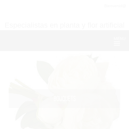
Bienvenid@
Especialistas en planta y flor artificial
MENU
Nave
BOUQUETS