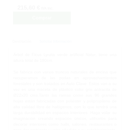
215,60 €
IVA inc.
Comprar
Descripción
Solicitar Información
Árbol de Ficus Lyrata verde artificial Natur, tiene una
altura total de 180cm.
Se fabrica con varios troncos naturales de encina que
recuperamos de las podas en aprovechamientos
forestales y son tratados en Auto Clave. Estos van a su
vez en una maceta de plástico color gris antracita de
Ø22x20 cms.Tanto las ramas como sus 96 grandes
hojas están fabricadas con poliéster y polipropileno de
alta calidad libre de halógenos, con lo que tendrá una
larga durabilidad en espacios interiores. Haga volar su
imaginación creando espacios únicos, utilícelos para
decorar interiores como halls, salones, restaurantes o
para dar ambiente y valor añadido a su establecimiento.