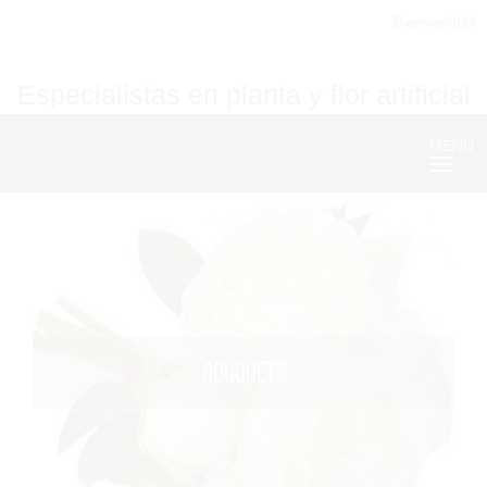
Bienvenid@
Especialistas en planta y flor artificial
MENU
Nave
BOUQUETS