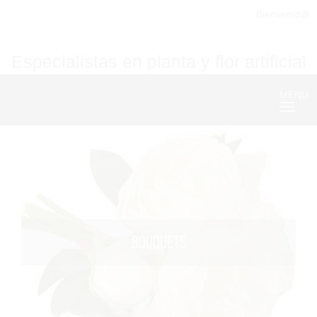
Bienvenid@
Especialistas en planta y flor artificial
MENU
Nave
BOUQUETS