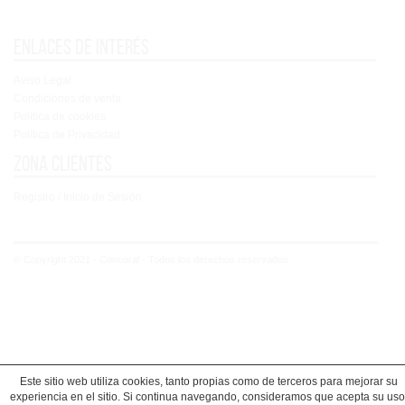
Enlaces de interés
Aviso Legal
Condiciones de venta
Política de cookies
Política de Privacidad
Zona clientes
Registro / Inicio de Sesión
© Copyright 2021 - Concoral - Todos los derechos reservados
Este sitio web utiliza cookies, tanto propias como de terceros para mejorar su
experiencia en el sitio. Si continua navegando, consideramos que acepta su uso