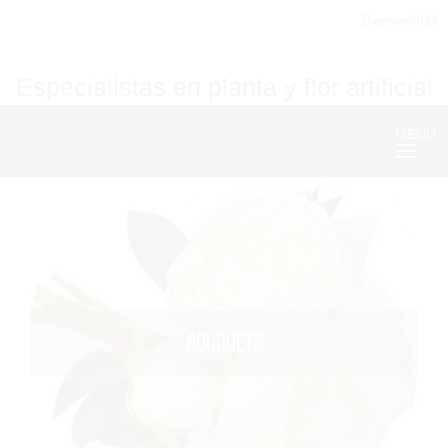
Bienvenid@
Especialistas en planta y flor artificial
MENU
Nave
BOUQUETS