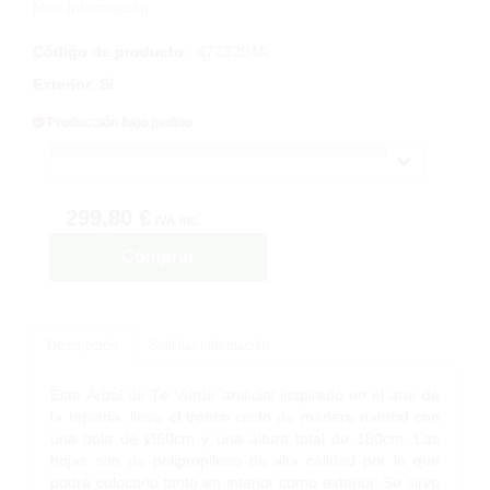
Más Información
Código de producto
: 4723204A
Exterior
:
Sí
Producción bajo pedido
299,80 €
IVA inc.
Comprar
Descripción
Solicitar Información
Este Árbol de Té Verde artificial inspirado en el arte de
la topiaria, lleva el tronco recto de madera natural con
una bola de Ø60cm y una altura total de 180cm. Las
hojas son de polipropileno de alta calidad por lo que
podrá colocarlo tanto en interior como exterior. Se sirve