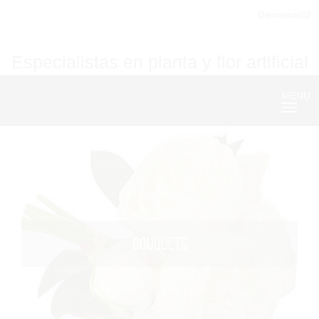
Bienvenid@
Especialistas en planta y flor artificial
MENU
Nave
BOUQUETS