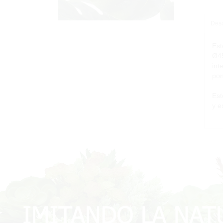
Desc
Est
Ø45
int
pon
Est
y e