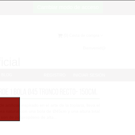
Cambiar modo de acceso
(0) Cesta de compra
Bienvenid@
icial
BLOG
REGISTRO
INICIAR SESIÓN
rde 1 bola Ø45 tronco recto- 150cm.
 artificial inspirado en el arte de la topiaria, lleva el
ra natural con una bola de Ø45cm y una altura total
on de polipropileno de alta...