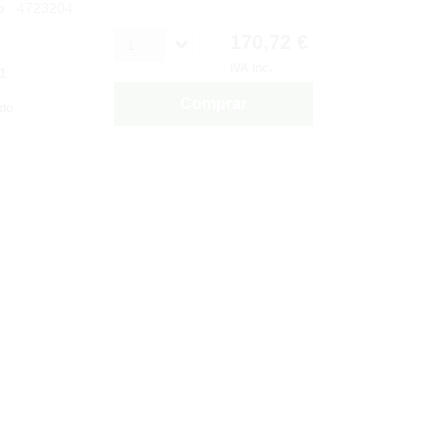
o
: 4723204
170,72 €
1
IVA inc.
1
Comprar
ido