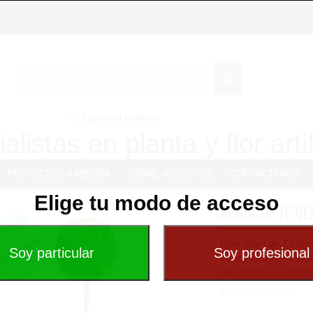
Especial exterior
alistas en planta y flor artif
PROYECTOS A MEDIDA
SOBRE NOSOTROS
CONTÁCTANOS
Elige tu modo de acceso
Árbol de Te ve
Este Árbol de Té Verde
tronco recto de made
de 150cm. Las hojas s
Más Información