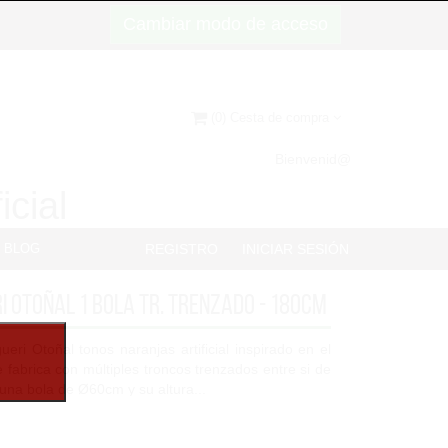
Cambiar modo de acceso
(0) Cesta de compra
Bienvenid@
icial
BLOG
REGISTRO
INICIAR SESIÓN
i otoñal 1 bola tr. trenzado - 180cm
ueri Otoñal tonos naranjas artificial inspirado en el
se fabrica con múltiples troncos trenzados entre si de
una bola de Ø60cm y su altura...