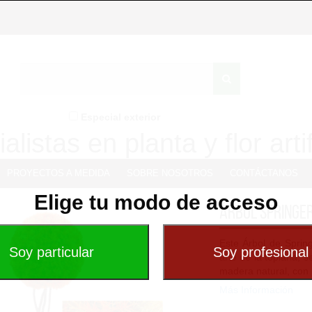
Especial exterior
alistas en planta y flor artif
PROYECTOS A MEDIDA
SOBRE NOSOTROS
CONTÁCTANOS
Elige tu modo de acceso
Árbol Springer
Este Árbol de Spring
arte de la topiaria, 
madera natural, con 
Más Información