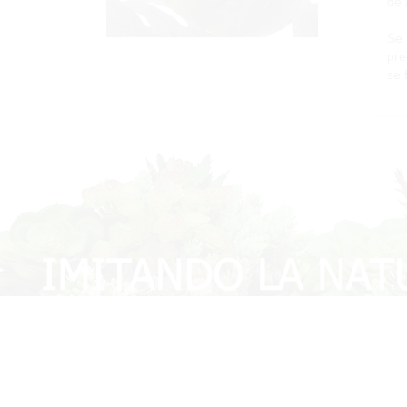
de 
Se 
pre
se 