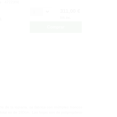
o
: 4722308
311,00 €
1
IVA inc.
1
Comprar
te de la topiaria, se fabrica con múltiples troncos
total es de 180cm. Las hojas son de polipropileno