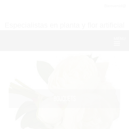
Bienvenid@
Especialistas en planta y flor artificial
MENU
Nave
BOUQUETS