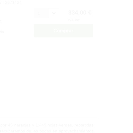
o
: 3671424
334,00 €
1
IVA inc.
1
Comprar
ido
o por 46 naranjas y 1.449 hojas verdes, repartidas
ue recuperamos de las podas en aprovechamientos