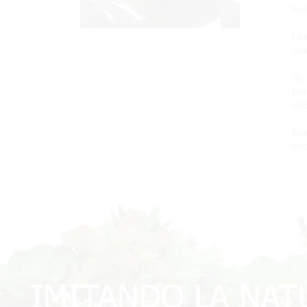
for
Las
una
Se 
pre
col
Est
lis