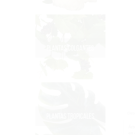
PLANTAS COLGANTES
Desc
PLANTAS TROPICALES
Árb
en 