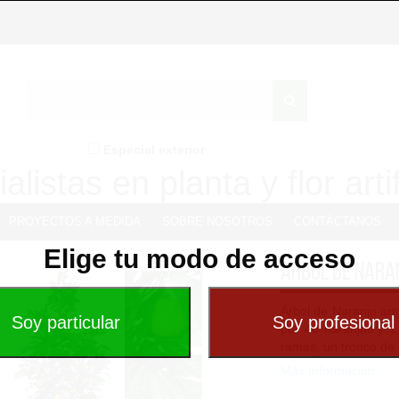
Especial exterior
alistas en planta y flor artif
PROYECTOS A MEDIDA
SOBRE NOSOTROS
CONTÁCTANOS
Elige tu modo de acceso
Arbol de Naran
Árbol de Naranjo arti
por 46 naranjas y 1.
ramas, un tronco de 
Más Información