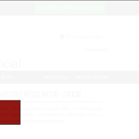
Cambiar modo de acceso
(0) Cesta de compra
Bienvenid@
icial
BLOG
REGISTRO
INICIAR SESIÓN
jo con frutos Natur - 240cm.
ficial. Tiene una altura total de 240 cm. Configurado
449 hojas verdes, repartidas en diferentes tallos y
encina natural ramificada que rec...