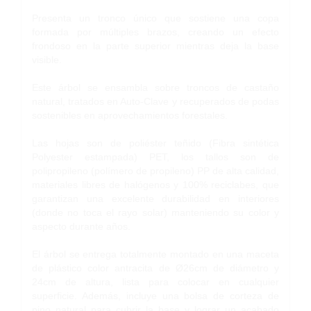
Presenta un tronco único que sostiene una copa
formada por múltiples brazos, creando un efecto
frondoso en la parte superior mientras deja la base
visible.
Este árbol se ensambla sobre troncos de castaño
natural, tratados en Auto-Clave y recuperados de podas
sostenibles en aprovechamientos forestales.
Las hojas son de poliéster teñido (Fibra sintética
Polyester estampada) PET, los tallos son de
polipropileno (polímero de propileno) PP de alta calidad,
materiales libres de halógenos y 100% reciclabes, que
garantizan una excelente durabilidad en interiores
(donde no toca el rayo solar) manteniendo su color y
aspecto durante años.
El árbol se entrega totalmente montado en una maceta
de plástico color antracita de Ø26cm de diámetro y
24cm de altura, lista para colocar en cualquier
superficie. Además, incluye una bolsa de corteza de
pino natural para cubrir la base y lograr un acabado