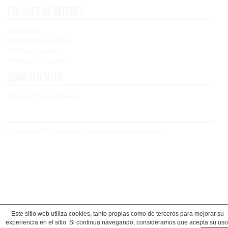
Enlaces de interés
Aviso Legal
Condiciones de venta
Política de cookies
Política de Privacidad
Zona clientes
Registro / Inicio de Sesión
© Copyright 2021 - Concoral - Todos los derechos reservados
Este sitio web utiliza cookies, tanto propias como de terceros para mejorar su
experiencia en el sitio. Si continua navegando, consideramos que acepta su uso