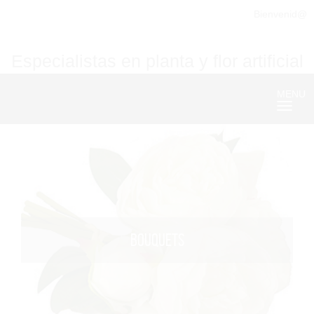
Bienvenid@
Especialistas en planta y flor artificial
MENU
Nave
BOUQUETS