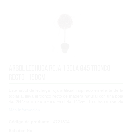
Arbol Lechuga roja 1 bola Ø45 tronco
recto - 150cm
Este arbol de lechuga roja artificial inspirado en el arte de la
topiaria, lleva el tronco recto de madera natural con una bola
de Ø45cm y una altura total de 150cm. Las hojas son de
poliester y polip...
Más Información
Código de producto
: 4721804
Exterior
:
No