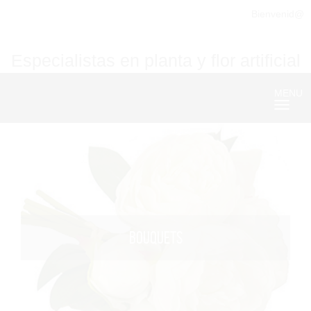
Bienvenid@
Especialistas en planta y flor artificial
MENU
Nave
BOUQUETS