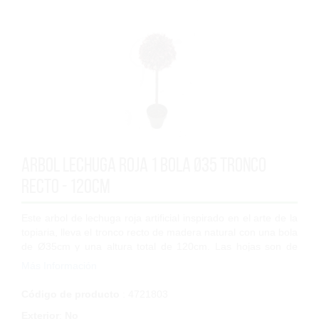
Arbol Lechuga roja 1 bola Ø35 tronco
recto - 120cm
Este arbol de lechuga roja artificial inspirado en el arte de la
topiaria, lleva el tronco recto de madera natural con una bola
de Ø35cm y una altura total de 120cm. Las hojas son de
poliester y polip...
Más Información
Código de producto
: 4721803
Exterior
:
No