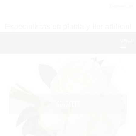
Bienvenid@
Especialistas en planta y flor artificial
MENU
Nave
BOUQUETS