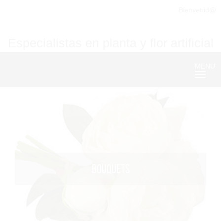
Bienvenid@
Especialistas en planta y flor artificial
MENU
Nave
BOUQUETS