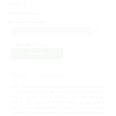
Exterior
:
Sí
Unidades por caja
:
1
Producción bajo pedido
1
397,08 €
IVA inc.
Comprar
Descripción
Solicitar Información
Este Árbol de Hierba Verde ancha artificial inspirado en
el arte de la topiaria, lleva el tronco recto de madera
natural con una bola de Ø69cm y una altura total de
185cm. Las hojas son de polipropileno de alta calidad
por lo que podrá colocarlo tanto en interior como
exterior. Se sirve montado en una maceta de plástico