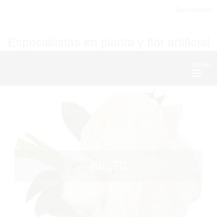
Bienvenid@
Especialistas en planta y flor artificial
MENU
Nave
BOUQUETS