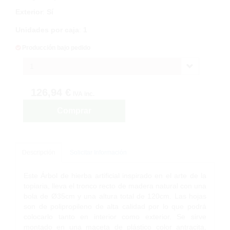
Exterior
:
Sí
Unidades por caja
:
1
Producción bajo pedido
1
126,94 €
IVA inc.
Comprar
Descripción
Solicitar Información
Este Árbol de hierba artificial inspirado en el arte de la
topiaria, lleva el tronco recto de madera natural con una
bola de Ø35cm y una altura total de 120cm. Las hojas
son de polipropileno de alta calidad por lo que podrá
colocarlo tanto en interior como exterior. Se sirve
montado en una maceta de plástico color antracita,