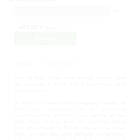
1
440,00 €
IVA inc.
Comprar
Descripción
Solicitar Información
Árbol de Ficus Exótica verde artificial redondo, tiene
una altura total de 240cm. y es el más frondoso de la
familia de ficus.
Se fabrica con varios troncos trenzados naturales de
Brezo que recuperamos de las podas en
aprovechamientos forestales y son tratados en Auto
Clave. Estos van a su vez en una maceta de plástico
color gris antracita de Ø32x29 cms.Tanto las ramas
como sus 3.080 hojas están fabricadas con poliéster y