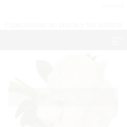
Bienvenid@
Especialistas en planta y flor artificial
MENU
Nave
BOUQUETS