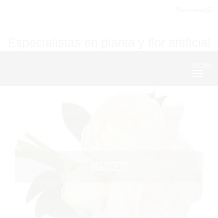
Bienvenid@
Especialistas en planta y flor artificial
MENU
Nave
BOUQUETS