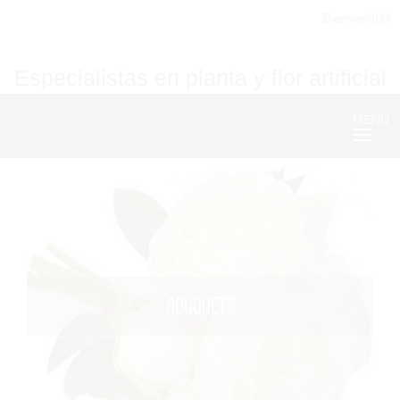
Bienvenid@
Especialistas en planta y flor artificial
MENU
Nave
BOUQUETS