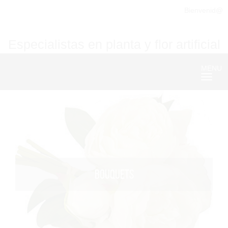
Bienvenid@
Especialistas en planta y flor artificial
MENU
Nave
BOUQUETS