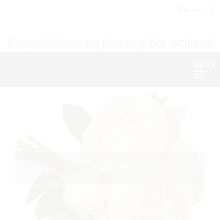
Bienvenid@
Especialistas en planta y flor artificial
MENU
Nave
BOUQUETS