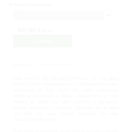
Producción bajo pedido
1
247,60 €
IVA inc.
Comprar
Descripción
Solicitar Información
Este árbol de Boj rojo otoñal artificial, con una altura
total de 210cm, destaca por sus 1.266 hojas en las que
predomina un tono rojizo con sutiles variaciones
verdosas, recreando la textura característica de esta
especie en otoño. Sus hojas pequeñas y agrupadas
aportan estructura y definición, haciendo que el árbol
sea ideal para crear rincones naturales con estilo
clásico o mediterráneo.
Este árbol se ensambla sobre troncos de brezo natural,