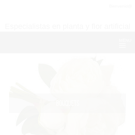
Bienvenid@
Especialistas en planta y flor artificial
MENU
Nave
BOUQUETS