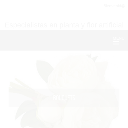
Bienvenid@
Especialistas en planta y flor artificial
MENU
Nave
BOUQUETS