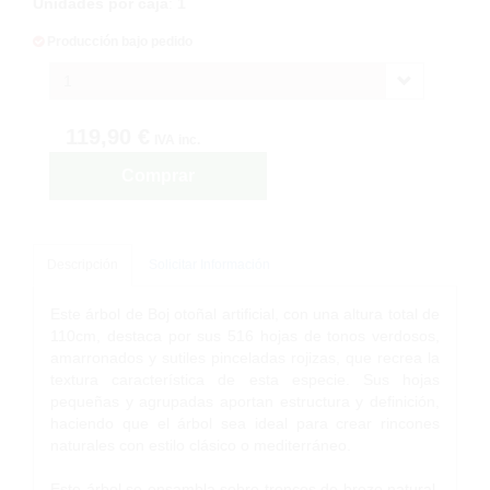
Unidades por caja
:
1
Producción bajo pedido
1
119,90 €
IVA inc.
Comprar
Descripción
Solicitar Información
Este árbol de Boj otoñal artificial, con una altura total de
110cm, destaca por sus 516 hojas de tonos verdosos,
amarronados y sutiles pinceladas rojizas, que recrea la
textura característica de esta especie. Sus hojas
pequeñas y agrupadas aportan estructura y definición,
haciendo que el árbol sea ideal para crear rincones
naturales con estilo clásico o mediterráneo.
Este árbol se ensambla sobre troncos de brezo natural,