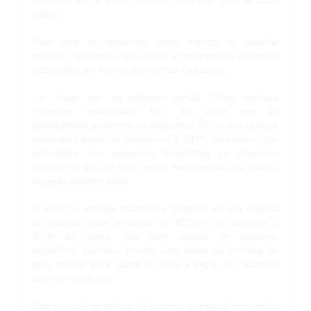
frondoso en la parte superior mientras deja la base
visible.
Este árbol se ensambla sobre troncos de castaño
natural, tratados en Auto-Clave y recuperados de podas
sostenibles en aprovechamientos forestales.
Las hojas son de poliéster teñido (Fibra sintética
Polyester estampada) PET, los tallos son de
polipropileno (polímero de propileno) PP de alta calidad,
materiales libres de halógenos y 100% reciclabes, que
garantizan una excelente durabilidad en interiores
(donde no toca el rayo solar) manteniendo su color y
aspecto durante años.
El árbol se entrega totalmente montado en una maceta
de plástico color antracita de Ø22cm de diámetro y
29cm de altura, lista para colocar en cualquier
superficie. Además, incluye una bolsa de corteza de
pino natural para cubrir la base y lograr un acabado
aún más auténtico.
Este artículo se fabrica de manera artesanal en nuestro