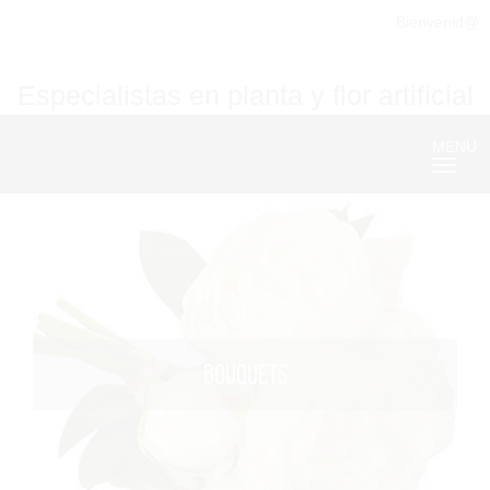
Bienvenid@
Especialistas en planta y flor artificial
MENU
Nave
BOUQUETS