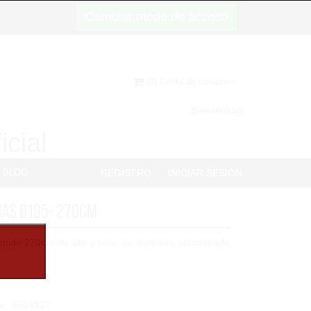
Cambiar modo de acceso
(0) Cesta de compra
Bienvenid@
icial
BLOG
REGISTRO
INICIAR SESIÓN
ñas Ø195- 270cm
 mide 270cm de alto y tiene un diametro aproximado
o
: 8615927