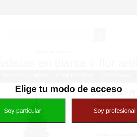
Especial exterior
alistas en planta y flor artif
PROYECTOS A MEDIDA
SOBRE NOSOTROS
CONTÁCTANOS
Elige tu modo de acceso
Abeto Fox + pi
Abeto fox con piñas,
de 195cm. ...
Más Información
Código de product