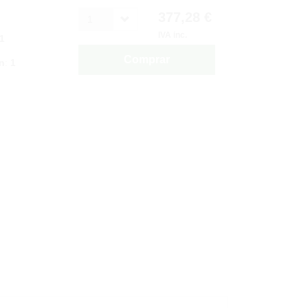
377,28 €
1
IVA inc.
1
Comprar
n
:
1