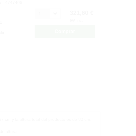
o
: 4747406
321,60 €
1
IVA inc.
1
Comprar
ido
67 cm y la altura total del producto es de 80 cm.
de altura.