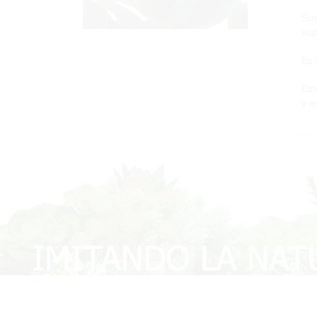
Sus
esp
Es 
Est
y e