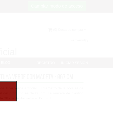
Cambiar modo de acceso
(0) Cesta de compra
Bienvenid@
icial
BLOG
REGISTRO
INICIAR SESIÓN
 Tuya verde con maceta - Ø67 cm
de Tuya verde artificial. El diámetro de la bola es de
tal del producto es de 80 cm. La maceta de plástico
ide 38 cm de diámetro y 35 cm d...