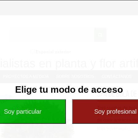
Especial exterior
alistas en planta y flor artif
PROYECTOS A MEDIDA
SOBRE NOSOTROS
CONTÁCTANOS
Elige tu modo de acceso
3/4 de bola de
Tres cuartos de bola 
67 cm y la altura to
de color antracita m
Más Información