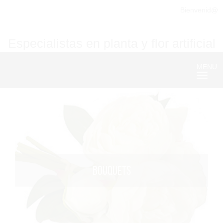
Bienvenid@
Especialistas en planta y flor artificial
MENU
Nave
BOUQUETS