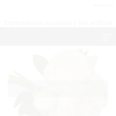
Bienvenid@
Especialistas en planta y flor artificial
MENU
Nave
BOUQUETS