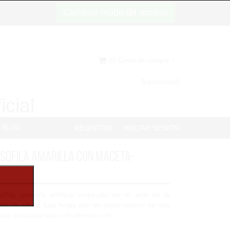
Cambiar modo de acceso
(0) Cesta de compra
Bienvenid@
icial
BLOG
REGISTRO
INICIAR SESIÓN
psofila Amarilla con maceta-
fila amarilla artificial inspirado en el arte de la
m de altura. Las hojas son de polipropileno de alta
drá colocarla tanto en interior com...