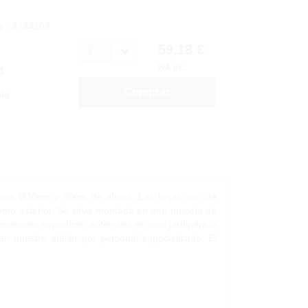
o
: 4744103
59,18 €
1
IVA inc.
1
Comprar
ido
topiaria Ø30cm y 30cm de altura. Las hojas son de
r como exterior. Se sirve montada en una maceta de
 cualquier superficie, enterrarla en una jardinera o
en nuestro atelier por personal especializado. El