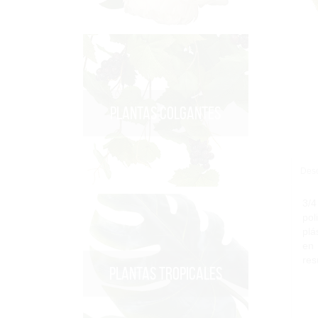
PLANTAS COLGANTES
Desc
3/4
pol
plá
en 
res
PLANTAS TROPICALES