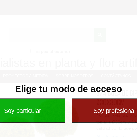
Especial exterior
alistas en planta y flor artif
PROYECTOS A MEDIDA
SOBRE NOSOTROS
CONTÁCTANOS
Elige tu modo de acceso
3/4 Bola de Gi
Ø30x30cm
3/4 de bola de gipsó
topiaria Ø30cm y 30c
calidad por lo que po
Más Información