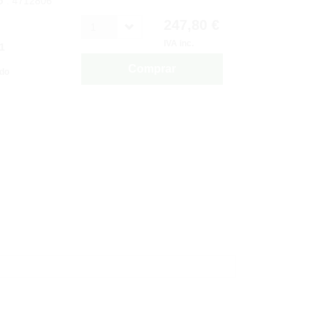
o
: 4712806
247,80 €
1
IVA inc.
1
Comprar
ido