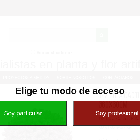
Especial exterior
alistas en planta y flor artif
PROYECTOS A MEDIDA
SOBRE NOSOTROS
CONTÁCTANOS
Elige tu modo de acceso
1/2 Bola Cactu
Ø60x60cm
1/2 Bola Cactus Piñ
Más Información