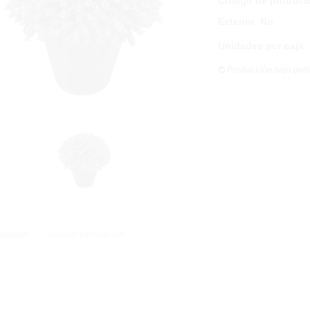
Código de product
Exterior
:
No
Unidades por caja
:
Producción bajo ped
ripción
Solicitar Información