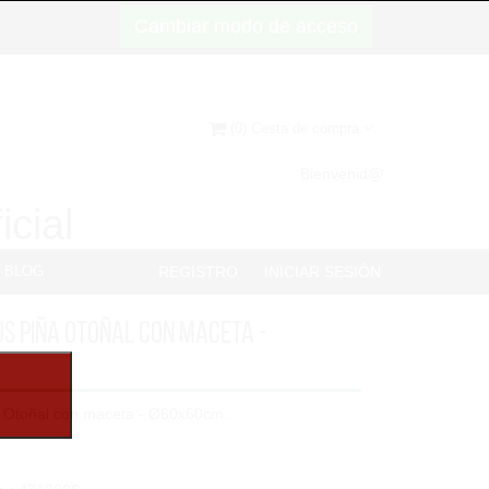
Cambiar modo de acceso
(0) Cesta de compra
Bienvenid@
icial
BLOG
REGISTRO
INICIAR SESIÓN
s Piña Otoñal con maceta -
a Otoñal con maceta - Ø60x60cm...